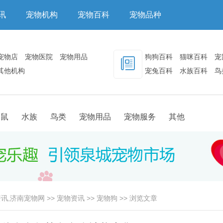
讯
宠物机构
宠物百科
宠物品种
宠物店
宠物医院
宠物用品
狗狗百科
猫咪百科
宠
其他机构
宠兔百科
水族百科
鸟
其他百科
物鼠
水族
鸟类
宠物用品
宠物服务
其他
讯,济南宠物网
>>
宠物资讯
>>
宠物狗
>> 浏览文章