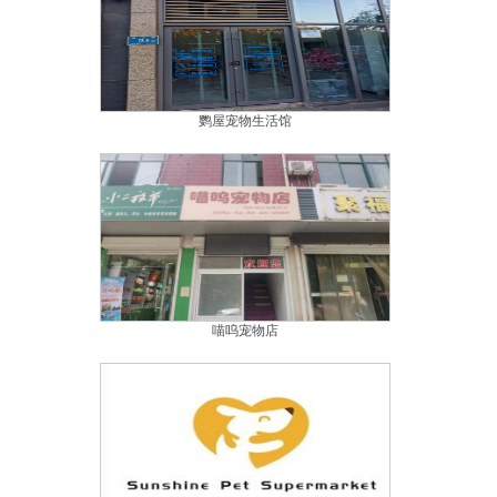
鹦屋宠物生活馆
喵呜宠物店