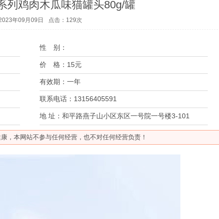
列鸡肉木瓜味猫罐头80g/罐
023年09月09日
点击：
129
次
性 别：
价 格：
15元
有效期：
一年
联系电话：
13156405591
地 址：
和平路燕子山小区东区一号院一号楼3-101
健康，本网站不参与任何经营，也不对任何经营负责！