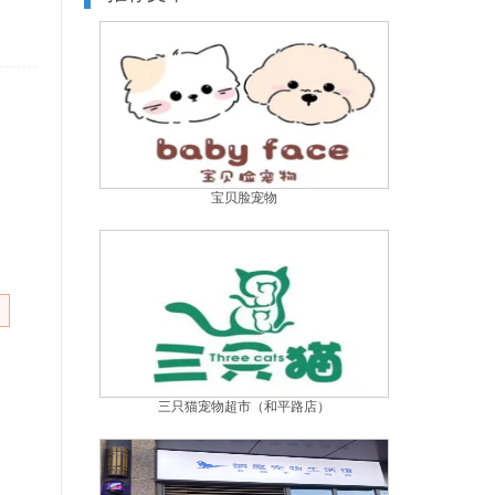
宝贝脸宠物
三只猫宠物超市（和平路店）