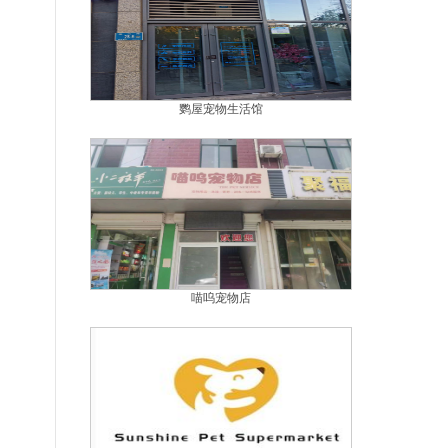
鹦屋宠物生活馆
喵呜宠物店