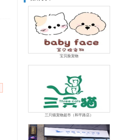
宝贝脸宠物
三只猫宠物超市（和平路店）