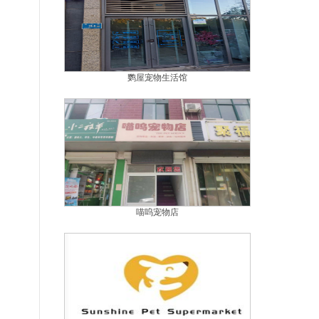
鹦屋宠物生活馆
喵呜宠物店