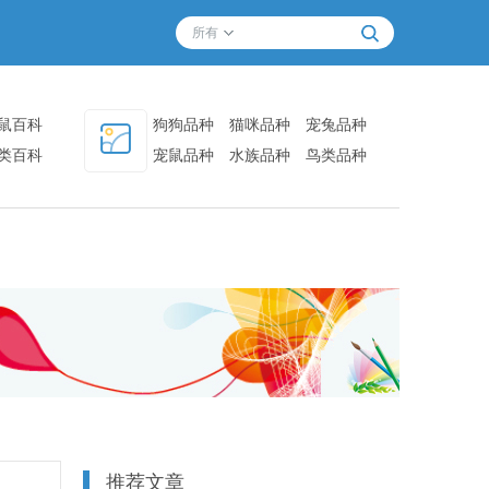
所有
鼠百科
狗狗品种
猫咪品种
宠兔品种
类百科
宠鼠品种
水族品种
鸟类品种
其他品种
推荐文章