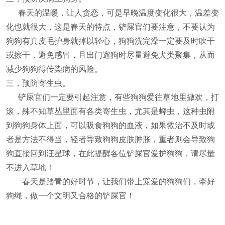
春天的温暖，让人贪恋，可是早晚温度变化很大，温差变
化也就很大，这是春天的特点，铲屎官们要注意，不要认为
狗狗有真皮毛护身就掉以轻心，狗狗洗完澡一定要及时吹干
或擦干，避免感冒，且出门遛狗时尽量避免犬类聚集，从而
减少狗狗得传染病的风险。
三，预防寄生虫。
铲屎官们一定要引起注意，有些狗狗爱往草地里撒欢，打
滚，殊不知草丛里面有各类寄生虫，尤其是蜱虫，这种虫附
到狗狗身体上面，可以吸食狗狗的血液，如果救治不及时或
者是方法不得当，轻者导致狗狗皮肤肿胀，重者则会导致狗
狗直接回到汪星球，在此提醒各位铲屎官爱护狗狗，请尽量
不进入草地！
春天是踏青的好时节，让我们带上宠爱的狗狗们，牵好
狗绳，做一个文明又合格的铲屎官！