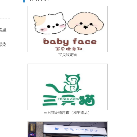
窝里
感染
宝贝脸宠物
三只猫宠物超市（和平路店）