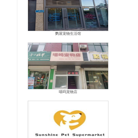
鹦屋宠物生活馆
喵呜宠物店