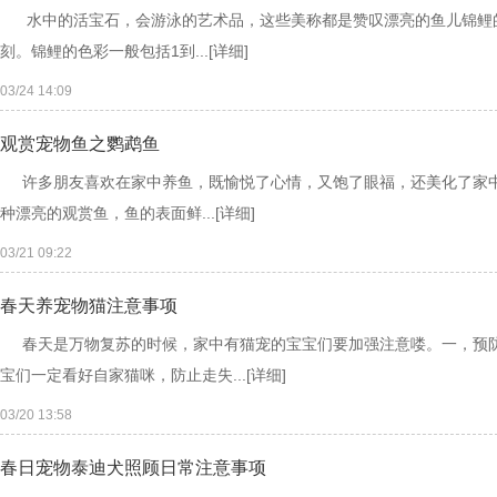
水中的活宝石，会游泳的艺术品，这些美称都是赞叹漂亮的鱼儿锦鲤
刻。锦鲤的色彩一般包括1到...
[详细]
03/24 14:09
观赏宠物鱼之鹦鹉鱼
许多朋友喜欢在家中养鱼，既愉悦了心情，又饱了眼福，还美化了家中
种漂亮的观赏鱼，鱼的表面鲜...
[详细]
03/21 09:22
春天养宠物猫注意事项
春天是万物复苏的时候，家中有猫宠的宝宝们要加强注意喽。一，预防
宝们一定看好自家猫咪，防止走失...
[详细]
03/20 13:58
春日宠物泰迪犬照顾日常注意事项