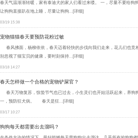
春天气温渐渐转暖，家有泰迪犬的家人们看过来喽。 一，尽量不要给狗
让狗狗直接趴在地上睡，尽量让狗狗...
[详细]
03/19 15:38
宠物猫猫春天要预防花粉过敏
春风拂面，杨柳依依，春天迈着轻快的步伐向我们走来，花儿们也竞相
别忽视了猫宝贝的健康，要时刻保持...
[详细]
03/18 14:27
春天怎样做一个合格的宠物铲屎官？
春天万物复苏，惊蛰节气也已过去，小生灵们也开始活跃起来，养狗狗
一，预防狂犬病。 春天是狂...
[详细]
03/17 10:27
狗狗每天都需要出去溜吗？
在条件允许的情况下，最好能够每天带狗狗出去溜达，几乎所有的狗狗都